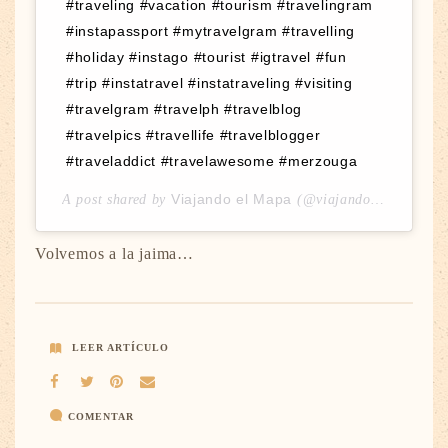
#traveling #vacation #tourism #travelingram
#instapassport #mytravelgram #travelling
#holiday #instago #tourist #igtravel #fun
#trip #instatravel #instatraveling #visiting
#travelgram #travelph #travelblog
#travelpics #travellife #travelblogger
#traveladdict #travelawesome #merzouga
Viajando el Mapa
A post shared by
(@viajandoelmapa) on
Volvemos a la jaima…
LEER ARTÍCULO
COMENTAR