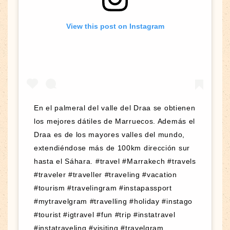
View this post on Instagram
En el palmeral del valle del Draa se obtienen
los mejores dátiles de Marruecos. Además el
Draa es de los mayores valles del mundo,
extendiéndose más de 100km dirección sur
hasta el Sáhara. #travel #Marrakech #travels
#traveler #traveller #traveling #vacation
#tourism #travelingram #instapassport
#mytravelgram #travelling #holiday #instago
#tourist #igtravel #fun #trip #instatravel
#instatraveling #visiting #travelgram