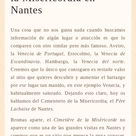
Nantes
Una cosa que no nos gusta nada cuando buscamos
información de algún lugar o atracción es que lo
comparen con otro similar pero más famoso. Aveiro,
la
Venecia de Portugal
, Estocolmo, la
Venecia de
Escandinavia
. Hamburgo, la
Venecia del norte
.
Creemos que lo único que consiguen es restarle valor
al sitio que quieres descubrir y aumentar el hartazgo
por
ese
lugar tan manido, en este ejemplo Venecia, y
habitualmente saturado. Dejando esto claro, hoy os
hablamos del Cementerio de la Misericordia, el
Père
Lachaise
de Nantes.
Bromas aparte, el
Cimetière de la Misèricorde
no
aparece como una de las grandes visitas en Nantes y
creemos que es un sitio que merece la pena conocer.