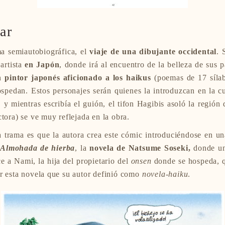
ar
a semiautobiográfica, el
viaje de una dibujante occidental
. 
 artista
en Japón
, donde irá al encuentro de la belleza de sus p
un
pintor japonés aficionado a los haikus
(poemas de 17 síla
edan. Estos personajes serán quienes la introduzcan en la cu
 y mientras escribía el guión, el tifon Hagibis asoló la región
ctora) se ve muy reflejada en la obra.
a trama es que la autora crea este cómic introduciéndose en un
n
Almohada de hierba
, la
novela de Natsume Soseki,
donde un 
e a Nami, la hija del propietario del
onsen
donde se hospeda, q
er esta novela que su autor definió como
novela-haiku
.