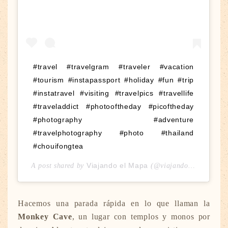
#travel #travelgram #traveler #vacation
#tourism #instapassport #holiday #fun #trip
#instatravel #visiting #travelpics #travellife
#traveladdict #photooftheday #picoftheday
#photography #adventure
#travelphotography #photo #thailand
#chouifongtea
Viajando el Mapa
A post shared by
(@viajandoelmapa) on
Hacemos una parada rápida en lo que llaman la
Monkey Cave
, un lugar con templos y monos por