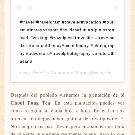
#travel #travelgram #traveler#vacation #touri
sm #instapassport #holiday#fun #trip #instatr
avel #visiting #travelpics#travellife #travelad
dict #photooftheday#picoftheday #photograp
hy #adventure#travelphotography #photo #th
ailand
Viajando el Mapa
A post shared by
(@viajandoelmapa) on
Después del poblado visitamos la plantación de té
Choui Fong Tea
. En esta plantación puedes ver
como recogen la planta hoja a hoja. En el bar nos
ofrecen una degustación gratuita de tres tipos de té.
No compramos para llevar pero probamos una tarta
de té verde que estaba realmente buena. Pero lo que