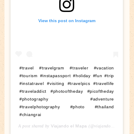
View this post on Instagram
#travel #travelgram #traveler #vacation
#tourism #instapassport #holiday #fun #trip
#instatravel #visiting #travelpics #travellife
#traveladdict #photooftheday #picoftheday
#photography #adventure
#travelphotography #photo #thailand
#chiangrai
Viajando el Mapa
A post shared by
(@viajandoelmapa) on