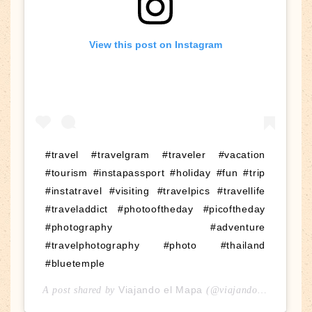
View this post on Instagram
#travel #travelgram #traveler #vacation
#tourism #instapassport #holiday #fun #trip
#instatravel #visiting #travelpics #travellife
#traveladdict #photooftheday #picoftheday
#photography #adventure
#travelphotography #photo #thailand
#bluetemple
Viajando el Mapa
A post shared by
(@viajandoelmapa) on