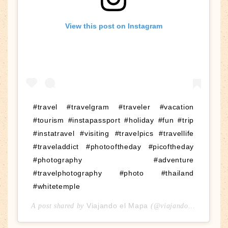
View this post on Instagram
#travel #travelgram #traveler #vacation
#tourism #instapassport #holiday #fun #trip
#instatravel #visiting #travelpics #travellife
#traveladdict #photooftheday #picoftheday
#photography #adventure
#travelphotography #photo #thailand
#whitetemple
Viajando el Mapa
A post shared by
(@viajandoelmapa) on