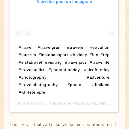
View this post on Instagram
#travel #travelgram #traveler #vacation
#tourism #instapassport #holiday #fun #trip
#instatravel #visiting #travelpics #travellife
#traveladdict #photooftheday #picoftheday
#photography #adventure
#travelphotography #photo #thailand
#whitetemple
Viajando el Mapa
A post shared by
(@viajandoelmapa) on
Una vez finalizada la visita nos subimos en la