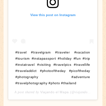
View this post on Instagram
#travel #travelgram #traveler #vacation
#tourism #instapassport #holiday #fun #trip
#instatravel #visiting #travelpics #travellife
#traveladdict #photooftheday #picoftheday
#photography #adventure
#travelphotography #photo #thailand
Viajando el Mapa
A post shared by
(@viajandoelmapa) on