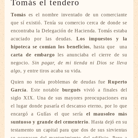
Tomás el tendero
Tomás
es el nombre inventado de un comerciante
que sí existió. Tenía su comercio cerca de donde se
encontraba la Delegación de Hacienda. Tomás estaba
acuciado por las deudas.
Los impuestos y la
hipoteca se comían los beneficios
, hasta que una
carta de embargo
les anunciaba el cierre de su
negocio.
Sin pagar, de mi tienda ni Dios se lleva
algo
, y entre tiros acaba su vida.
Quien no tenía problemas de deudas fue
Ruperto
García
. Este notable
burgués
vivió a finales del
siglo XIX. Una de sus mayores preocupaciones era
el lugar donde pasaría el descanso eterno, por lo que
encargó a Gulías el que sería
el mausoleo más
suntuoso y grande del cementerio
. Hasta dejó en su
testamento un capital para que dos de sus sirvientas
se ocupasen del mantenimiento del edificio. Pero a