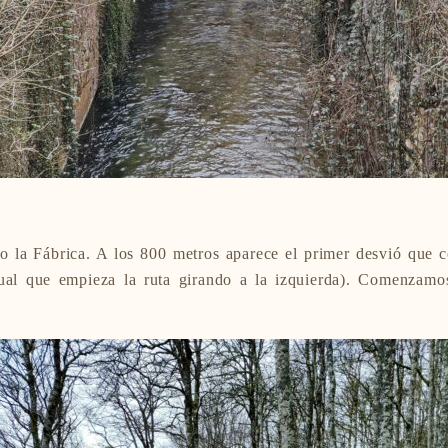
o la Fábrica. A los 800 metros aparece el primer desvió que c
itual que empieza la ruta girando a la izquierda). Comenzamo