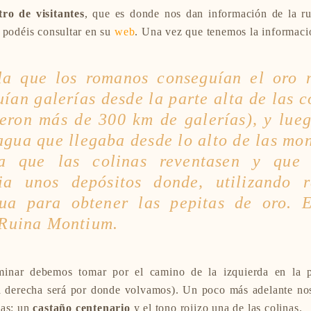
tro de visitantes
, que es donde nos dan información de la r
 podéis consultar en su
web
. Una vez que tenemos la informac
a que los romanos conseguían el oro 
ían galerías desde la parte alta de las c
yeron más de 300 km de galerías), y lue
agua que llegaba desde lo alto de las mo
a que las colinas reventasen y que 
ia unos depósitos donde, utilizando 
gua para obtener las pepitas de oro. E
Ruina Montium
.
nar debemos tomar por el camino de la izquierda en la p
a derecha será por donde volvamos). Un poco
más adelante no
las: un
castaño centenario
y el tono rojizo una de las colinas.