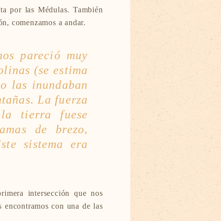
uta por las Médulas. También
ión, comenzamos a andar.
nos pareció muy
olinas (se estima
go las inundaban
ntañas. La fuerza
la tierra fuese
ramas de brezo,
ste sistema era
rimera intersección que nos
s encontramos con una de las