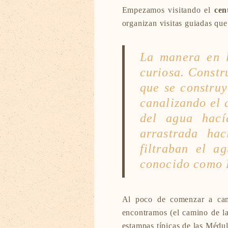
Empezamos visitando el
cen
organizan visitas guiadas que
La manera en l
curiosa. Constru
que se constru
canalizando el 
del agua hací
arrastrada hac
filtraban el a
conocido como
Al poco de comenzar a cami
encontramos (el camino de l
estampas típicas de las Médu