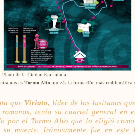
Plano de la Ciudad Encantada
ontramos es
Tormo Alto
, quizás la formación más emblemática 
nta que
Viriato
, líder de los lusitanos qu
s romanos, tenía su cuartel general en 
do por el Tormo Alto que lo eligió como
s su muerte. Irónicamente fue en este 