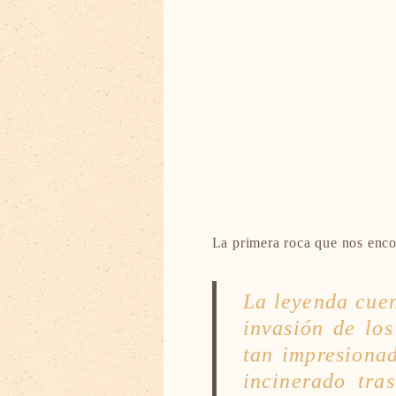
La primera roca que nos enc
La leyenda cue
invasión de lo
tan impresiona
incinerado tra