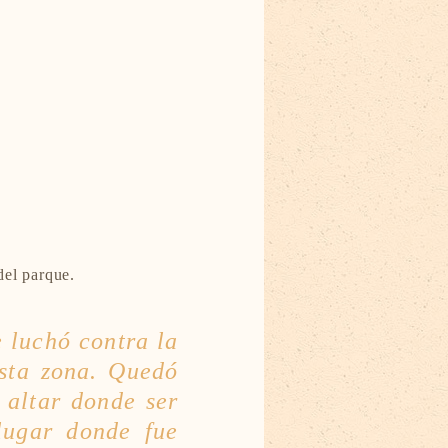
del parque.
e luchó contra la
esta zona. Quedó
 altar donde ser
lugar donde fue