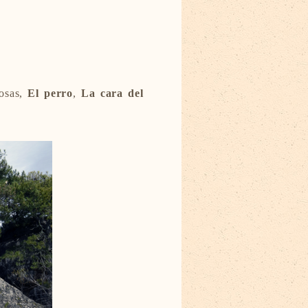
osas,
El perro
,
La cara del