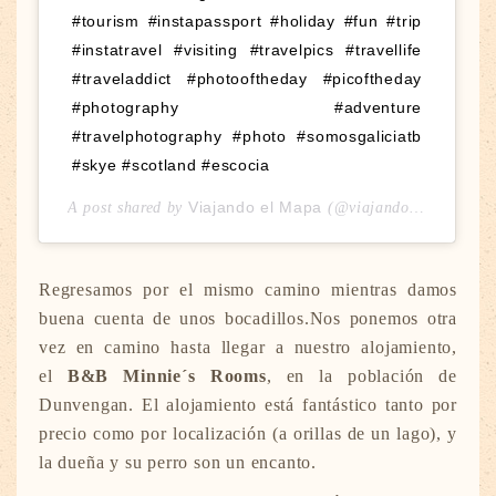
#tourism #instapassport #holiday #fun #trip
#instatravel #visiting #travelpics #travellife
#traveladdict #photooftheday #picoftheday
#photography #adventure
#travelphotography #photo #somosgaliciatb
#skye #scotland #escocia
Viajando el Mapa
A post shared by
(@viajandoelmapa) on
Regresamos por el mismo camino mientras damos
buena cuenta de unos bocadillos.Nos ponemos otra
vez en camino hasta llegar a nuestro alojamiento,
el
B&B Minnie´s Rooms
, en la población de
Dunvengan. El alojamiento está fantástico tanto por
precio como por localización (a orillas de un lago), y
la dueña y su perro son un encanto.