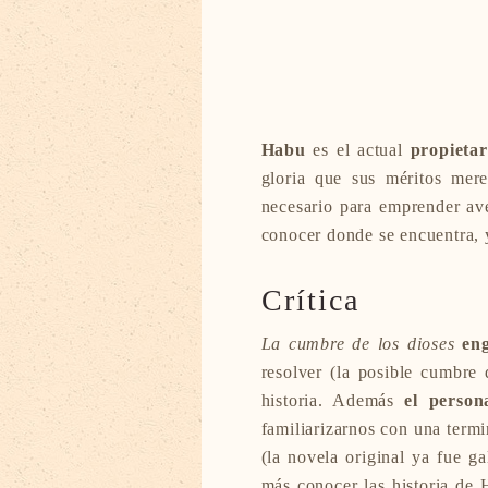
Habu
es el actual
propieta
gloria que sus méritos mere
necesario para emprender av
conocer donde se encuentra, y
Crítica
La cumbre de los dioses
en
resolver (la posible cumbre
historia. Además
el perso
familiarizarnos con una term
(la novela original ya fue g
más conocer las historia de 