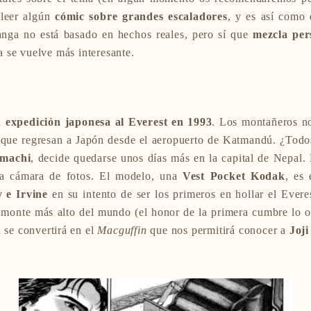
 leer algún
cómic sobre grandes escaladores
, y es así como
anga no está basado en hechos reales, pero sí que
mezcla per
ia se vuelve más interesante.
na
expedición japonesa al Everest en 1993
. Los montañeros no
o que regresan a Japón desde el aeropuerto de Katmandú. ¿Todo
machi
, decide quedarse unos días más en la capital de Nepal
ua cámara de fotos. El modelo, una
Vest Pocket Kodak
, es
 e Irvine
en su intento de ser los primeros en hollar el Evere
 monte más alto del mundo (el honor de la primera cumbre lo o
a se convertirá en el
Macguffin
que nos permitirá conocer a
Joj