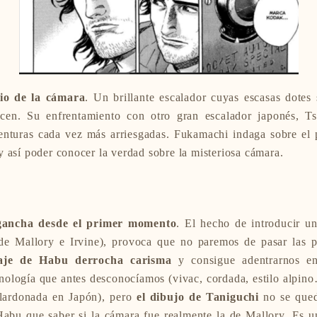
rio de la cámara
. Un brillante escalador cuyas escasas dotes 
cen. Su enfrentamiento con otro gran escalador japonés, Ts
enturas cada vez más arriesgadas. Fukamachi indaga sobre el 
 así poder conocer la verdad sobre la misteriosa cámara.
gancha desde el primer momento
. El hecho de introducir un
 de Mallory e Irvine), provoca que no paremos de pasar las p
naje de Habu derrocha carisma
y consigue adentrarnos e
inología que antes desconocíamos (vivac, cordada, estilo alpino
alardonada en Japón), pero
el dibujo de Taniguchi
no se queda
Habu que saber si la cámara fue realmente la de Mallory. Es 