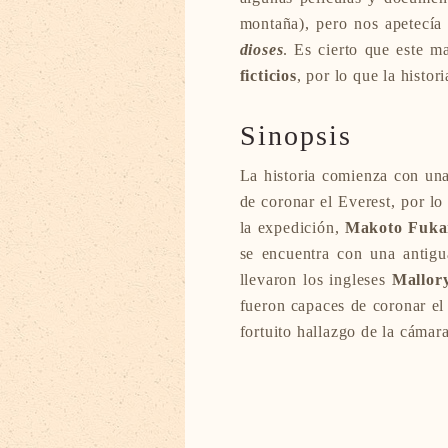
montaña), pero nos apetecía
dioses
. Es cierto que este m
ficticios
, por lo que la histor
Sinopsis
La historia comienza con u
de coronar el Everest, por l
la expedición,
Makoto Fuka
se encuentra con una antig
llevaron los ingleses
Mallory
fueron capaces de coronar el
fortuito hallazgo de la cámar